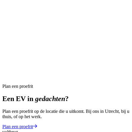
Plan een proefrit
Vraag niet
beantwoord
?
Stuur ons een bericht. We reageren binnen één werkdag.
Plan een proefrit
Stuur een bericht
Een EV in
gedachten
?
Plan een proefrit op de locatie die u uitkomt. Bij ons in Utrecht, bij u
thuis, of op het werk.
Plan een proefrit
voltbrug