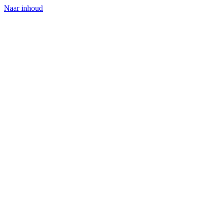
Naar inhoud
voltbrug
Home
Voorraad
Inkoop
Inruilen
Batterijkeuring
Zakelijk
Over
Plan een proefrit