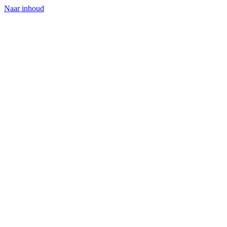
Naar inhoud
voltbrug
Home
Voorraad
Inkoop
Inruilen
Batterijkeuring
Zakelijk
Over
Plan een proefrit
Telefoon
E-mail
WhatsApp